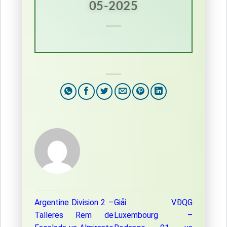
05-2025
Argentine Division 2 –
Giải VĐQG
Talleres Rem de
Luxembourg –