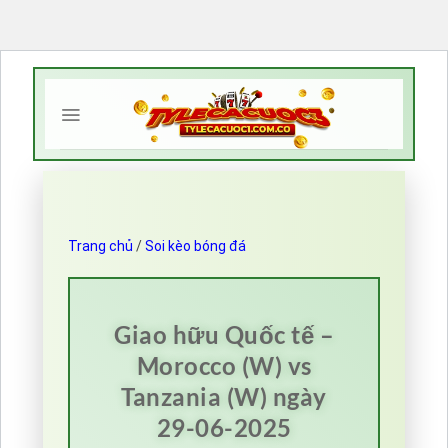
Chuyển
đến
nội
dung
Trang chủ
/
Soi kèo bóng đá
Giao hữu Quốc tế –
Morocco (W) vs
Tanzania (W) ngày
29-06-2025