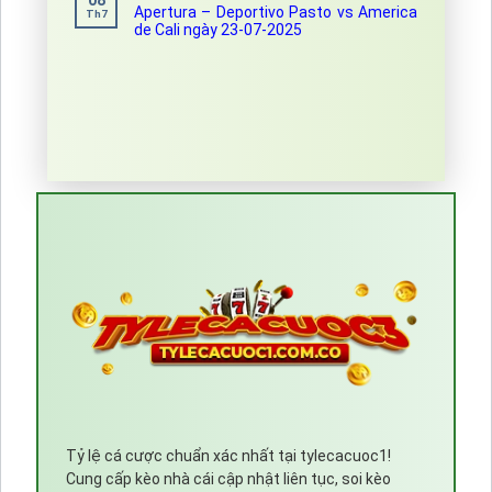
08
Apertura – Deportivo Pasto vs America
Th7
de Cali ngày 23-07-2025
Tỷ lệ cá cược chuẩn xác nhất tại tylecacuoc1!
Cung cấp kèo nhà cái cập nhật liên tục, soi kèo