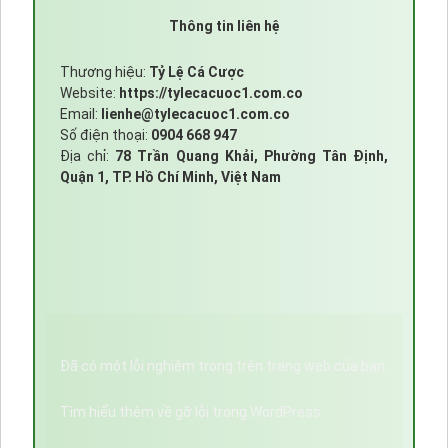
Thông tin liên hệ
Thương hiệu:
Tỷ Lệ Cá Cược
Website:
https://tylecacuoc1.com.co
Email:
lienhe@tylecacuoc1.com.co
Số điện thoại:
0904 668 947
Địa chỉ:
78 Trần Quang Khải, Phường Tân Định,
Quận 1, TP. Hồ Chí Minh, Việt Nam
Đã có một lỗi nghiêm trọng trên trang web của bạn.
Tìm hiểu thêm về gỡ lỗi trong WordPress.